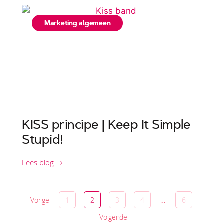
Marketing algemeen
KISS principe | Keep It Simple
Stupid!
Lees blog
Vorige
1
2
3
4
…
6
Volgende