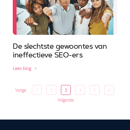
De slechtste gewoontes van
ineffectieve SEO-ers
Lees blog
Vorige
1
2
3
4
5
6
Volgende