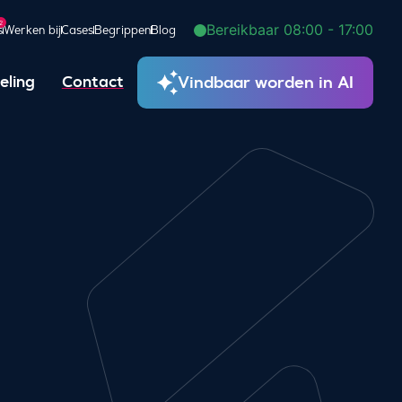
2
Bereikbaar 08:00 - 17:00
s
Werken bij
Cases
Begrippen
Blog
Vindbaar worden in AI
eling
Contact