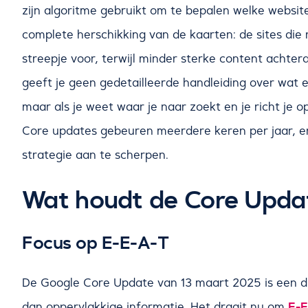
zijn algoritme gebruikt om te bepalen welke webs
complete herschikking van de kaarten: de sites die 
streepje voor, terwijl minder sterke content achtera
geeft je geen gedetailleerde handleiding over wat er
maar als je weet waar je naar zoekt en je richt je o
Core updates gebeuren meerdere keren per jaar, e
strategie aan te scherpen.
Wat houdt de Core Upda
Focus op E-E-A-T
De Google Core Update van 13 maart 2025 is een du
E-E
dan oppervlakkige informatie. Het draait nu om