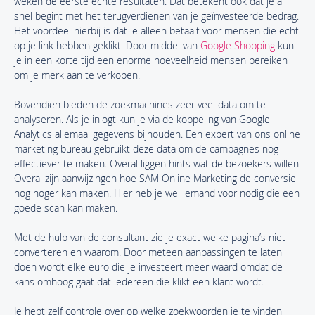
weken de eerste echte resultaten. Dat betekent ook dat je al
snel begint met het terugverdienen van je geïnvesteerde bedrag.
Het voordeel hierbij is dat je alleen betaalt voor mensen die echt
op je link hebben geklikt. Door middel van
Google Shopping
kun
je in een korte tijd een enorme hoeveelheid mensen bereiken
om je merk aan te verkopen.
Bovendien bieden de zoekmachines zeer veel data om te
analyseren. Als je inlogt kun je via de koppeling van Google
Analytics allemaal gegevens bijhouden. Een expert van ons online
marketing bureau gebruikt deze data om de campagnes nog
effectiever te maken. Overal liggen hints wat de bezoekers willen.
Overal zijn aanwijzingen hoe SAM Online Marketing de conversie
nog hoger kan maken. Hier heb je wel iemand voor nodig die een
goede scan kan maken.
Met de hulp van de consultant zie je exact welke pagina’s niet
converteren en waarom. Door meteen aanpassingen te laten
doen wordt elke euro die je investeert meer waard omdat de
kans omhoog gaat dat iedereen die klikt een klant wordt.
Je hebt zelf controle over op welke zoekwoorden je te vinden