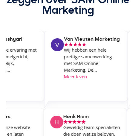
Marketing
ushyari
Van Vleuten Marketing
jne ervaring met
Wij hebben een hele
 Doelgericht,
prettige samenwerking
lijk,
met SAM Online
...
Marketing. De...
Meer lezen
Flowers
Henk Riem
AM onze website
Geweldig team specialisten
maken en laten
die doen wat ze beloven.