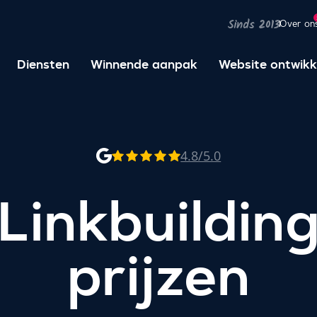
Over on
Sinds 2013
Diensten
Winnende aanpak
Website ontwikk
4.8/5.0
Linkbuildin
prijzen