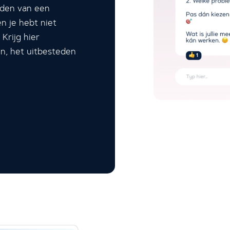
ieden van een
en je hebt niet
Krijg hier
en, het uitbesteden