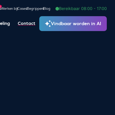
2
Bereikbaar 08:00 - 17:00
s
Werken bij
Cases
Begrippen
Blog
Vindbaar worden in AI
eling
Contact
g