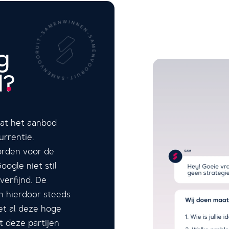
g
d
?
dat het aanbod
urrentie.
orden voor de
oogle niet stil
verfijnd. De
n hierdoor steeds
et al deze hoge
t deze partijen