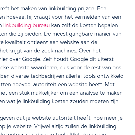
reft het maken van linkbuilding prijzen. Een
n hoeveel hij vraagt voor het vermelden van een
en
linkbuilding bureau
kan zelf de kosten bepalen
ten die zij bieden. De meest gangbare manier van
eze kwaliteit ontleent een website aan de
 het krijgt van de zoekmachines. Over het
er over Google. Zelf houdt Google dit uiterst
ieke website waarderen, dus voor de rest van ons
ben diverse techbedrijven allerlei tools ontwikkeld
ten hoeveel autoriteit een website heeft. Met
et een stuk makkelijker om een analyse te maken
en wat je linkbuilding kosten zouden moeten zijn.
geven dat je website autoriteit heeft, hoe meer je
 je website. Vrijwel altijd zullen de linkbuilding
de metrics van diverse tools. Met deze scan