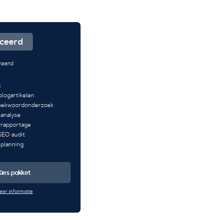
ceerd
maand
s
blogartikelen
zoekwoordonderzoek
analyse
 rapportage
SEO audit
 planning
Kies pakket
eer informatie