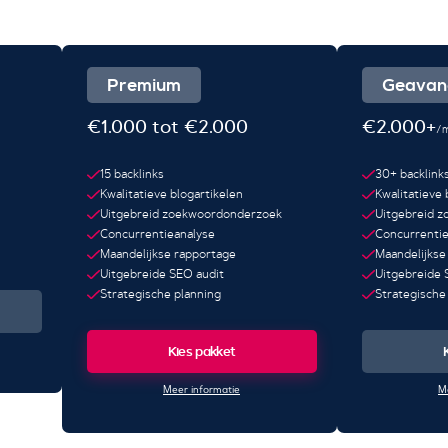
Premium
Geavan
€1.000 tot €2.000
€2.000+
/
15 backlinks
30+ backlink
Kwalitatieve blogartikelen
Kwalitatieve 
Uitgebreid zoekwoordonderzoek
Uitgebreid 
Concurrentieanalyse
Concurrentie
Maandelijkse rapportage
Maandelijkse
Uitgebreide SEO audit
Uitgebreide 
Strategische planning
Strategische
Kies pakket
Meer informatie
M