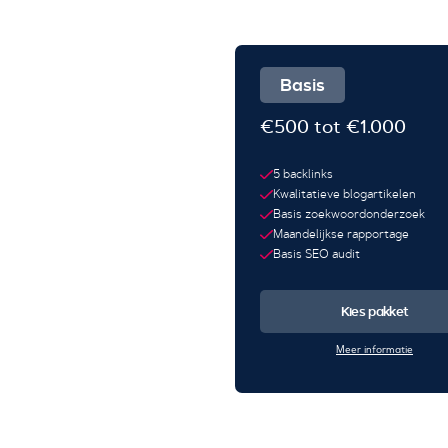
Basis
€500 tot €1.000
5 backlinks
Kwalitatieve blogartikelen
Basis zoekwoordonderzoek
Maandelijkse rapportage
Basis SEO audit
Kies pakket
Meer informatie