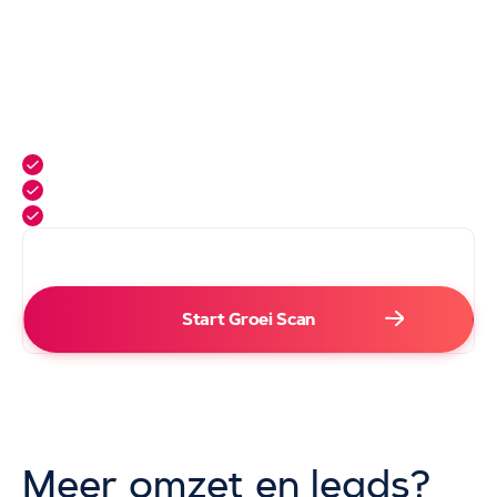
het keerpunt
bureau kan
zijn voor je onderneming!
Waarom SAM Online Marketing?
+30% gemiddelde conversiestijging
UX/UI op basis van
gedragspsychologie
Multivariate testing
voor maximale impact
Meer leads vanuit je website
4.000+
Start Groei Scan
Meer omzet en leads?