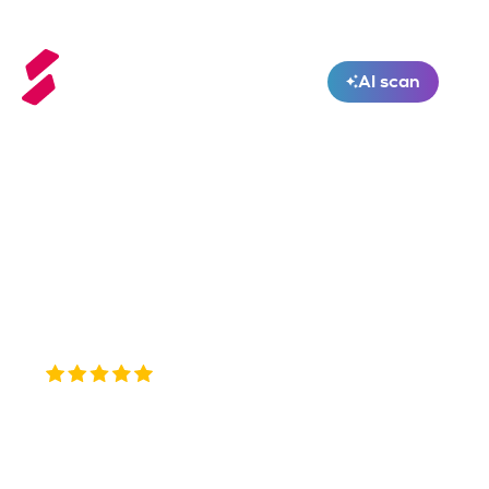
AI scan
Nieuw!
Conversie
bureau
optimalisatie
4.8/5.0
conversie optimalisatie bureau
Ben je op zoek naar een
?
Bij SAM Online Marketing bieden we je de hulp en het advies
resultaatgericht
dat je nodig hebt! Het inschakelen van een