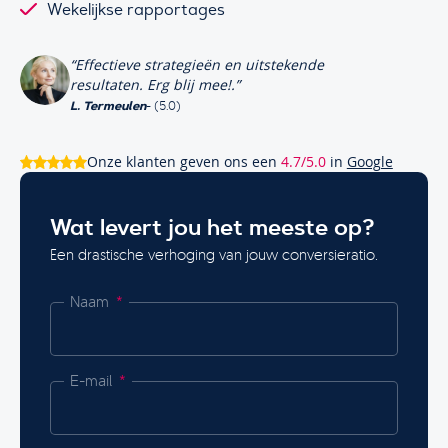
Wekelijkse rapportages
“Effectieve strategieën en uitstekende
resultaten. Erg blij mee!.”
L. Termeulen
- (5.0)
Onze klanten geven ons een
4.7/5.0
in
Google
Wat levert jou het meeste op?
Een drastische verhoging van jouw conversieratio.
Naam
E-mail