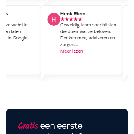
owers
Henk Riem
M onze website
Geweldig team specialisten
ken en laten
die doen wat ze beloven.
seren in Google.
Denken mee, adviseren en
.
zorgen...
zen
Meer lezen
een eerste
Gratis