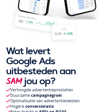
Wat levert
Google Ads
uitbesteden aan
jou op?
SAM
Verhoogde advertentieprestaties
Duurzame
campagnegroei
Optimalisatie van advertentieteksten
Hogere
conversieratio
Beter Inzicht in
KPI’s en ROAS