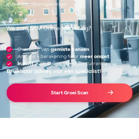
jij die extra aanvragen krijgt!
Waarom SAM Online Marketing?
Overzicht van
gemiste kansen
Analyse + berekening voor
meer omzet
Inzicht
in strategie van je concurrentie
Bruikbaar advies van een specialist!
4.000+
Start Groei Scan