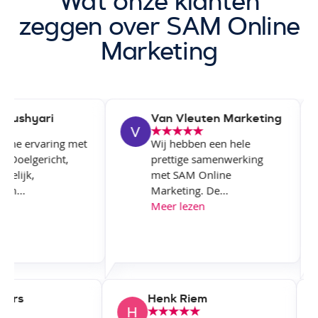
Wat onze klanten
zeggen over SAM Online
Marketing
ushyari
Van Vleuten Marketing
jne ervaring met
Wij hebben een hele
 Doelgericht,
prettige samenwerking
lijk,
met SAM Online
...
Marketing. De...
Meer lezen
Flowers
Henk Riem