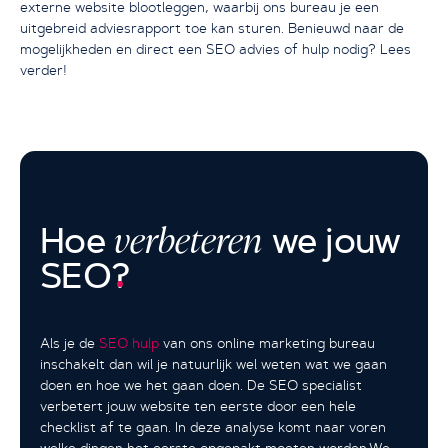
externe website blootleggen, waarbij ons bureau je een
uitgebreid adviesrapport toe kan sturen. Benieuwd naar de
mogelijkheden en direct een SEO advies of hulp nodig? Lees
verder!
verbeteren
Hoe
we jouw
SEO
?
Als je de
SEO hulp
van ons online marketing bureau
inschakelt dan wil je natuurlijk wel weten wat we gaan
doen en hoe we het gaan doen. De SEO specialist
verbetert jouw website ten eerste door een hele
checklist af te gaan. In deze analyse komt naar voren