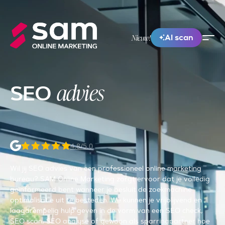
AI scan
Nieuw!
advies
SEO
4.8/5.0
Wil jij SEO advies van een professioneel online marketing
bureau? SAM Online Marketing zorgt ervoor dat je volledig
geïnformeerd bent wanneer je besluit de zoekmachine
optimalisatie uit te besteden. We kunnen je vrijblijvend en
laagdrempelig hulp geven in de vorm van een SEO check,
SEO scan, SEO analyse of gewoon als sparringpartner hoe