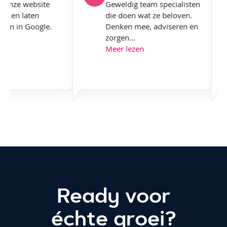
AM onze website
Geweldig team specialisten
maken en laten
die doen wat ze beloven.
liseren in Google.
Denken mee, adviseren en
...
zorgen...
ezen
Meer lezen
Ready voor
échte groei
?