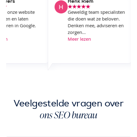
yn Flowers
Henk Riem
or SAM onze website
Geweldig team specialisten
ten maken en laten
die doen wat ze beloven.
timaliseren in Google.
Denken mee, adviseren en
 zijn...
zorgen...
er lezen
Meer lezen
Veelgestelde vragen over
ons SEO bureau