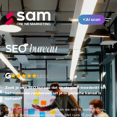
AI scan
Nieuw!
bureau
SEO
4.8/5.0
Zoek je een SEO bureau dat strategisch meedenkt tot
het maximale rendement uit je organische kanaal is
behaald?
Bij
SAM Online Marketing
geloven we niet in snelle trucjes,
maar in datagedreven autoriteit. Met ruim 13 jaar ervaring