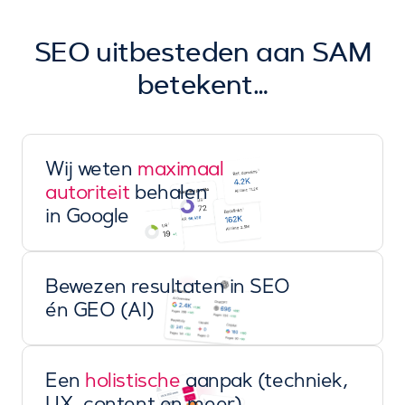
SEO uitbesteden aan SAM
betekent…
Wij weten
maximaal
autoriteit
behalen
in Google
Bewezen resultaten in SEO
én GEO (AI)
Een
holistische
aanpak (techniek,
UX, content en meer)