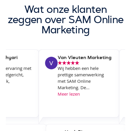
Wat onze klanten
zeggen over SAM Online
Marketing
yari
Van Vleuten Marketing
ervaring met
Wij hebben een hele
E
gericht,
prettige samenwerking
v
,
met SAM Online
m
Marketing. De...
g
Meer lezen