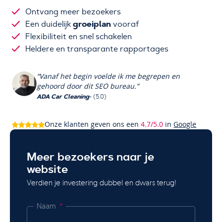
Ontvang meer bezoekers
groeiplan
Een duidelijk
vooraf
Flexibiliteit en snel schakelen
Heldere en transparante rapportages
“Vanaf het begin voelde ik me begrepen en
gehoord door dit SEO bureau.”
ADA Car Cleaning
- (5.0)
Onze klanten geven ons een
4.7/5.0
in
Google
Meer bezoekers naar je
website
Verdien je investering dubbel en dwars terug!
Naam