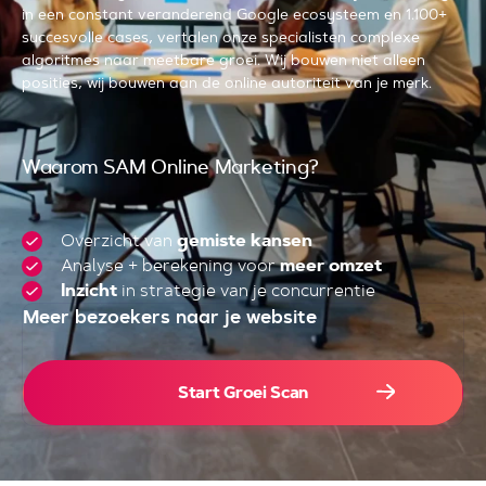
in een constant veranderend Google ecosysteem en 1.100+
succesvolle cases, vertalen onze specialisten complexe
algoritmes naar meetbare groei. Wij bouwen niet alleen
posities, wij bouwen aan de online autoriteit van je merk.
Waarom SAM Online Marketing?
Overzicht van
gemiste kansen
Analyse + berekening voor
meer omzet
Inzicht
in strategie van je concurrentie
Meer bezoekers naar je website
4.000+
Start Groei Scan