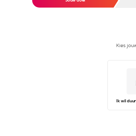
Jouw doel
Kies jou
Ik wil du