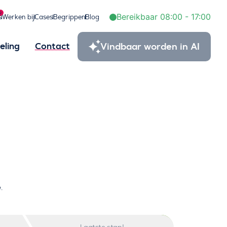
2
Bereikbaar 08:00 - 17:00
s
Werken bij
Cases
Begrippen
Blog
Vindbaar worden in AI
eling
Contact
.