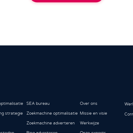
ptimalisatie
SEA bureau
Over ons
Werk
ing strategie
Zoekmachine optimalisatie
Missie en visie
Con
Zoekmachine adverteren
Werkwijze
esteden
Bing adverteren
Onze experts