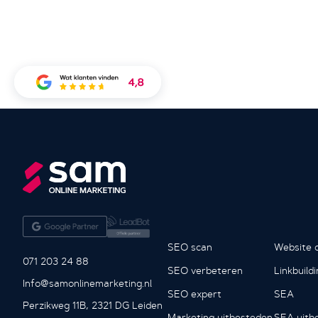
SEO scan
Website o
071 203 24 88
SEO verbeteren
Linkbuild
Info@samonlinemarketing.nl
SEO expert
SEA
Perzikweg 11B, 2321 DG Leiden
Marketing uitbesteden
SEA uitb