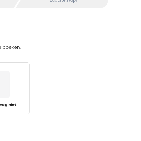
Laatste stap!
e boeken.
 nog niet