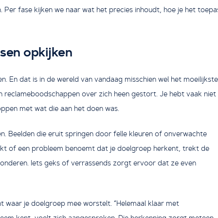
 Per fase kijken we naar wat het precies inhoudt, hoe je het toepa
nsen opkijken
 En dat is in de wereld van vandaag misschien wel het moeilijkste
den reclameboodschappen over zich heen gestort. Je hebt vaak niet
oppen met wat die aan het doen was.
ren. Beelden die eruit springen door felle kleuren of onverwachte
kt of een probleem benoemt dat je doelgroep herkent, trekt de
nderen. Iets geks of verrassends zorgt ervoor dat ze even
unt waar je doelgroep mee worstelt. “Helemaal klaar met
bleem kent, voelt zich aangesproken. Die herkenning zorgt meteen