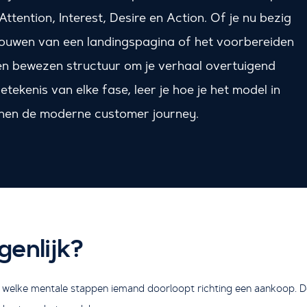
ttention, Interest, Desire en Action. Of je nu bezig
 bouwen van een landingspagina of het voorbereiden
en bewezen structuur om je verhaal overtuigend
etekenis van elke fase, leer je hoe je het model in
innen de moderne customer journey.
genlijk?
 welke mentale stappen iemand doorloopt richting een aankoop. D