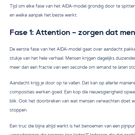
Tijd om elke fase van het AIDA-model grondig door te spitten.
en welke aanpak het beste werkt.
Fase 1: Attention – zorgen dat me
De eerste fase van het AIDA-model gaat over aandacht pakken.
stukje van het hele verhaal. Mensen krijgen dagelijks duizen
meer dan een fractie van een seconde om iemand te laten st
Aandacht krijg je door op te vallen. Dat kan op allerlei manie
composities werken goed. Een kop die nieuwsgierigheid opwe
blik. Ook het doorbreken van wat mensen verwachten doet wo
stoppen.
Een truc die bijna altijd werkt is het benoemen van een pijnp
vergaderingen die nergens toe leiden?” Iedereen die dat pro