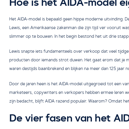
Hoe is het AIDA-model ei
Het AIDA-model is bepaald geen hippe moderne uitvinding. De
Lewis, een Amerikaanse zakenman die zijn tijd ver vooruit w
slimmer op te bouwen. In het begin bestond het uit drie stapp
Lewis snapte iets fundamenteels over verkoop dat veel tijdg
producten door iemands strot duwen. Het gaat erom dat je men
waren destijds baanbrekend en blijken na meer dan 125 jaar n
Door de jaren heen is het AIDA-model uitgegroeid tot een va
marketeers, copywriters en verkopers hebben ermee leren we
zijn bedacht, blijft AIDA razend populair. Waarom? Omdat he
De vier fasen van het AI