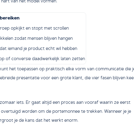
 hart van het model vormen.
 bereiken
roep opkijkt en stopt met scrollen
ikkelen zodat mensen blijven hangen
dat iemand je product echt wil hebben
p of conversie daadwerkelijk laten zetten
kunt het toepassen op praktisch elke vorm van communicatie die j
breide presentatie voor een grote klant, die vier fasen blijven kee
omaar iets. Er gaat altijd een proces aan vooraf waarin ze eerst
k overtuigd worden om de portemonnee te trekken. Wanneer je je
rgroot je de kans dat het werkt enorm.