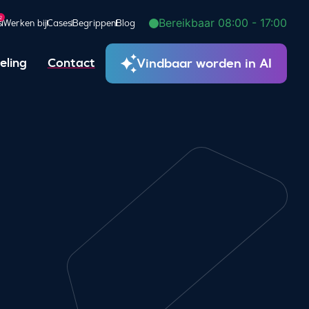
2
Bereikbaar 08:00 - 17:00
s
Werken bij
Cases
Begrippen
Blog
Vindbaar worden in AI
eling
Contact