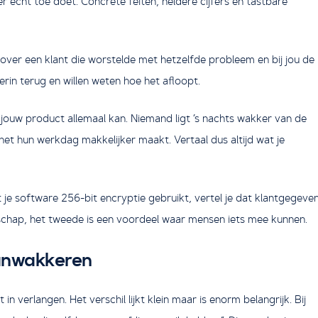
er echt toe doet. Concrete feiten, heldere cijfers en tastbare
l over een klant die worstelde met hetzelfde probleem en bij jou de
erin terug en willen weten hoe het afloopt.
t jouw product allemaal kan. Niemand ligt ’s nachts wakker van de
het hun werkdag makkelijker maakt. Vertaal dus altijd wat je
t je software 256-bit encryptie gebruikt, vertel je dat klantgegeve
enschap, het tweede is een voordeel waar mensen iets mee kunnen.
aanwakkeren
 verlangen. Het verschil lijkt klein maar is enorm belangrijk. Bij