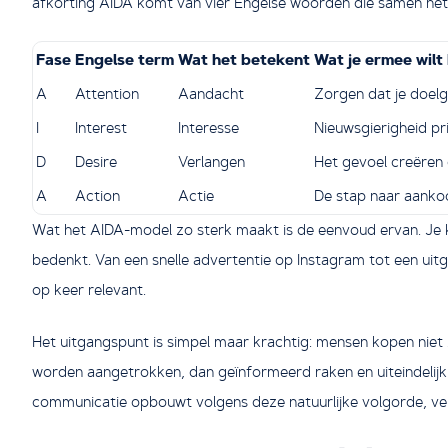
afkorting AIDA komt van vier Engelse woorden die samen het
Fase
Engelse term
Wat het betekent
Wat je ermee wilt
A
Attention
Aandacht
Zorgen dat je doelg
I
Interest
Interesse
Nieuwsgierigheid pr
D
Desire
Verlangen
Het gevoel creëren 
A
Action
Actie
De stap naar aankoo
Wat het AIDA-model zo sterk maakt is de eenvoud ervan. Je 
bedenkt. Van een snelle advertentie op Instagram tot een uitge
op keer relevant.
Het uitgangspunt is simpel maar krachtig: mensen kopen niet z
worden aangetrokken, dan geïnformeerd raken en uiteindelij
communicatie opbouwt volgens deze natuurlijke volgorde, ve