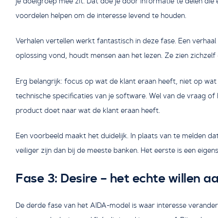
je doelgroep mee zit. Dat doe je door informatie te delen die 
voordelen helpen om de interesse levend te houden.
Verhalen vertellen werkt fantastisch in deze fase. Een verhaa
oplossing vond, houdt mensen aan het lezen. Ze zien zichzelf 
Erg belangrijk: focus op wat de klant eraan heeft, niet op wa
technische specificaties van je software. Wel van de vraag of 
product doet naar wat de klant eraan heeft.
Een voorbeeld maakt het duidelijk. In plaats van te melden da
veiliger zijn dan bij de meeste banken. Het eerste is een eig
Fase 3: Desire – het echte willen 
De derde fase van het AIDA-model is waar interesse verandert in