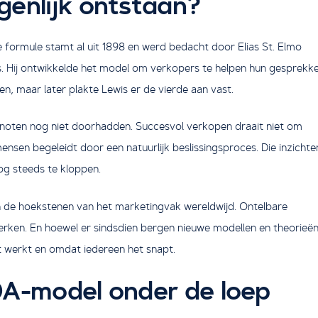
genlijk ontstaan?
 formule stamt al uit 1898 en werd bedacht door Elias St. Elmo
as. Hij ontwikkelde het model om verkopers te helpen hun gesprekk
en, maar later plakte Lewis er de vierde aan vast.
enoten nog niet doorhadden. Succesvol verkopen draait niet om
sen begeleidt door een natuurlijk beslissingsproces. Die inzichte
og steeds te kloppen.
n de hoekstenen van het marketingvak wereldwijd. Ontelbare
rken. En hoewel er sindsdien bergen nieuwe modellen en theorieë
t werkt en omdat iedereen het snapt.
DA-model onder de loep