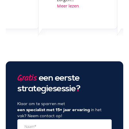
en
Meer lezen
een eerste
Gratis
strategiesessie
?
Klaar om te sparren met
een specialist met 15+ jaar ervaring
in het
vak? Neem contact op!