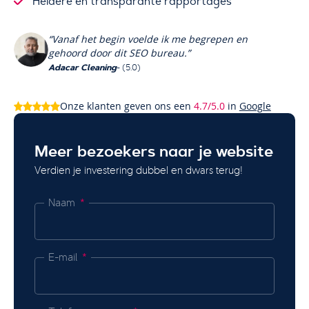
Heldere en transparante rapportages
“Vanaf het begin voelde ik me begrepen en
gehoord door dit SEO bureau.”
Adacar Cleaning
- (5.0)
Onze klanten geven ons een
4.7/5.0
in
Google
Meer bezoekers naar je website
Verdien je investering dubbel en dwars terug!
Naam
E-mail