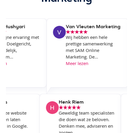
Hushyari
Van Vleuten Marketing
fijne ervaring met
Wij hebben een hele
f. Doelgericht,
prettige samenwerking
delijk,
met SAM Online
am...
Marketing. De...
en
Meer lezen
owers
Henk Riem
 onze website
Geweldig team specialisten
ken en laten
die doen wat ze beloven.
seren in Google.
Denken mee, adviseren en
zorgen...