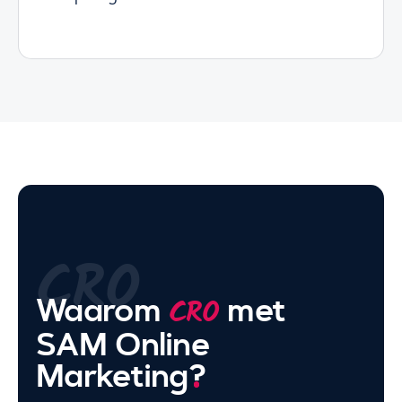
CRO
Waarom
met
CRO
SAM Online
Marketing
?