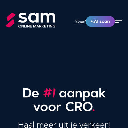
AI scan
Nieuw!
De
aanpak
#1
voor CRO
.
Haal meer uit je verkeer!