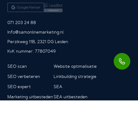
071 203 24 88
Info@samonlinemarketing.nl
Perzikweg 11B, 2321 DG Leiden
KvK nummer: 77807049
SEO scan
Website optimalisatie
SEO verbeteren
Linkbuilding strategie
SEO expert
SEA
Marketing uitbesteden
SEA uitbesteden
SEA bureau
Over ons
Zoekmachine optimalisatie
Missie en visie
Zoekmachine adverteren
Werkwijze
Bing adverteren
Onze experts