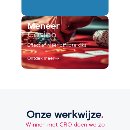
Meneer
Casino
Effectief meer affiliate kliks!
Ontdek meer
Onze werkwijze
.
Winnen met CRO doen we zo