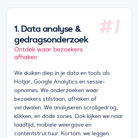
Bezoekers heb je al. Wat je mist? Conversies.
Onze werkwijze bij CRO draait om data, gedrag
1.
Data analyse &
en continu testen. We analyseren waar mensen
gedragsonderzoek
afhaken, voeren gerichte verbeteringen door en
testen net zo lang tot jouw website niet alleen
Ontdek waar bezoekers
goed voelt, maar vooral goed presteert. Geen
afhaken
aannames, alleen harde resultaten.
We duiken diep in je data en tools als
Hotjar, Google Analytics en sessie-
opnames. We onderzoeken waar
bezoekers stilstaan, afhaken of
verdwalen. We analyseren scrollgedrag,
klikken, en dode zones. Ook kijken we naar
laadtijd, mobiele weergave en
contentstructuur. Kortom: we leggen