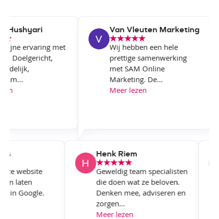
 Hushyari
Van Vleuten Marketing
 fijne ervaring met
Wij hebben een hele
jf. Doelgericht,
prettige samenwerking
ndelijk,
met SAM Online
am...
Marketing. De...
zen
Meer lezen
wers
Henk Riem
 onze website
Geweldig team specialisten
en en laten
die doen wat ze beloven.
eren in Google.
Denken mee, adviseren en
zorgen...
en
Meer lezen