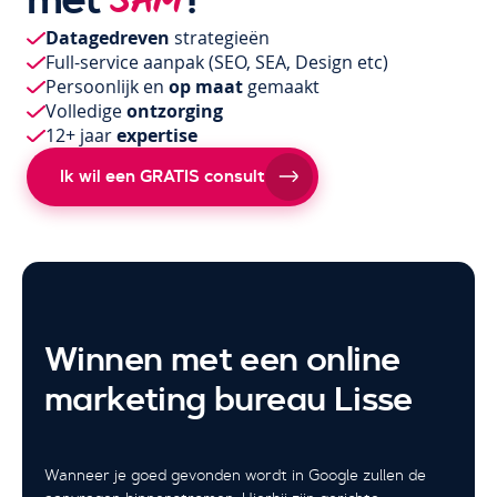
SAM
Datagedreven
strategieën
Full-service aanpak
(SEO, SEA, Design etc)
Persoonlijk en
op maat
gemaakt
Volledige
ontzorging
12+ jaar
expertise
Ik wil een GRATIS consult
Winnen met een online
marketing bureau Lisse
Wanneer je goed gevonden wordt in Google zullen de