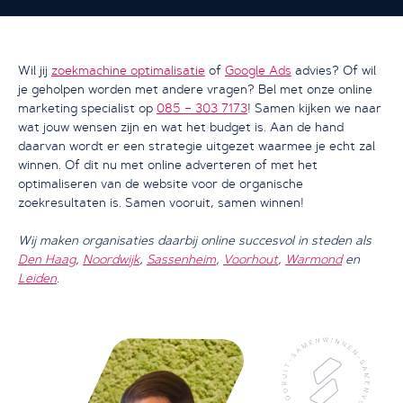
Wil jij
zoekmachine optimalisatie
of
Google Ads
advies? Of wil
je geholpen worden met andere vragen? Bel met onze online
marketing specialist op
085 – 303 7173
! Samen kijken we naar
wat jouw wensen zijn en wat het budget is. Aan de hand
daarvan wordt er een strategie uitgezet waarmee je echt zal
Ik wil een GRATIS consult
winnen. Of dit nu met online adverteren of met het
optimaliseren van de website voor de organische
zoekresultaten is. Samen vooruit, samen winnen!
Wij maken organisaties daarbij online succesvol in steden als
Den Haag
,
Noordwijk
,
Sassenheim
,
Voorhout
,
Warmond
en
Leiden
.