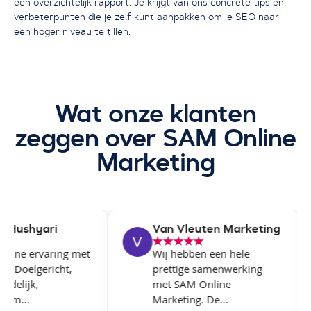
een overzichtelijk rapport. Je krijgt van ons concrete tips en
verbeterpunten die je zelf kunt aanpakken om je SEO naar
een hoger niveau te tillen.
Wat onze klanten
zeggen over SAM Online
Marketing
Hushyari
Van Vleuten Marketing
fijne ervaring met
Wij hebben een hele
f. Doelgericht,
prettige samenwerking
delijk,
met SAM Online
m...
Marketing. De...