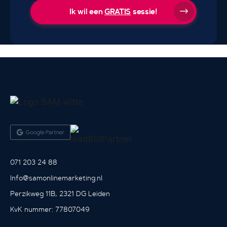
Ik wil een
GRATIS
sessie!
071 203 24 88
Info@samonlinemarketing.nl
Perzikweg 11B, 2321 DG Leiden
KvK nummer: 77807049