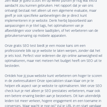
zien waar je goed scoort en op welke punten je nog wat extra
aandacht zou kunnen gebruiken. Het rapport dat je van ons
ontvangt bestaat niet alleen uit een algemene evaluatie, maar
geeft je ook specifieke aanbevelingen die je direct kunt
implementeren in je website. Denk hierbij bijvoorbeeld aan
aanpassingen in je titel tags, het optimaliseren van je
afbeeldingen voor snellere laadtijden, of het verbeteren van de
gebruikerservaring op mobiele apparaten.
Onze gratis SEO test biedt je een mooie kans om een
professionele blik op je website te laten werpen, zonder dat het
je iets kost. Perfect voor iedereen die zijn online aanwezigheid wil
optimaliseren, maar niet meteen het budget heeft om SEO uit te
besteden.
Ontdek hoe jij jouw website kunt verbeteren om hoger te scoren
in de zoekresultaten! Onze specialisten staan klaar om je te
helpen elk aspect van je website te optimaliseren. Met onze SEO
check kun je niet alleen je SEO prestaties verbeteren, maar ook
een betere ervaring bieden aan je bezoekers. Dit kan uiteindelijk
leiden tot meer verkeer, hogere engagement en een toename in
conversies. Waar wacht je nog op? Vul je URL in en start vandaag