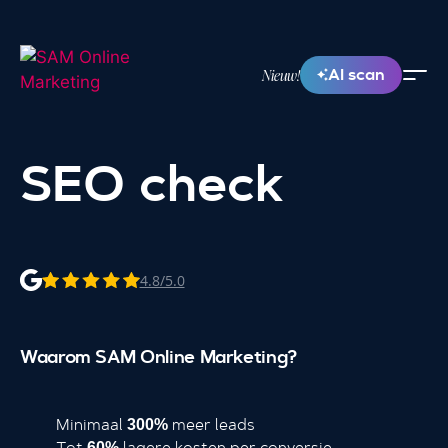
AI scan
Nieuw!
SEO check
4.8/5.0
Waarom SAM Online Marketing?
Minimaal
meer leads
300%
Tot
lagere kosten per conversie
60%