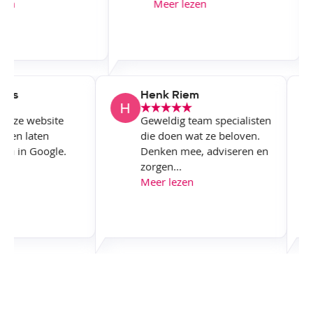
en
Meer lezen
owers
Henk Riem
M onze website
Geweldig team specialisten
ken en laten
die doen wat ze beloven.
seren in Google.
Denken mee, adviseren en
.
zorgen...
zen
Meer lezen