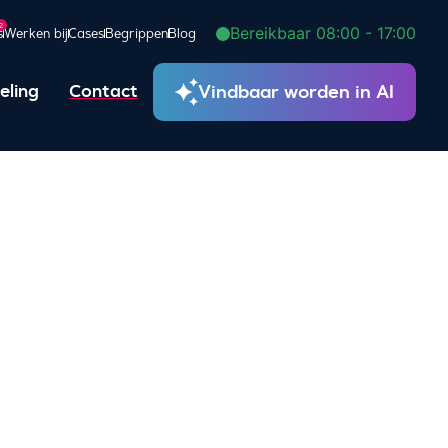
2
Bereikbaar 08:00 - 17:00
s
Werken bij
Cases
Begrippen
Blog
Vindbaar worden in AI
eling
Contact