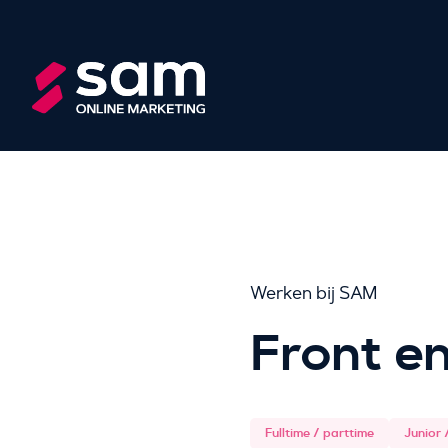
Werken bij SAM
Front e
Fulltime / parttime
Junior 