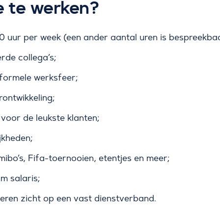
e te werken?
 uur per week (een ander aantal uren is bespreekbaa
rde collega’s;
nformele werksfeer;
ontwikkeling;
voor de leukste klanten;
jkheden;
mibo’s, Fifa-toernooien, etentjes en meer;
 salaris;
neren zicht op een vast dienstverband.