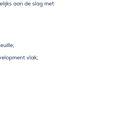
lijks aan de slag met
uille;
velopment vlak;