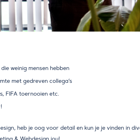
 die weinig mensen hebben
imte met gedreven collega’s
es, FIFA toernooien etc.
!
 design, heb je oog voor detail en kun je je vinden in 
eting & Webdesign jou!