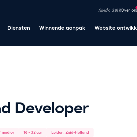
Over on
Sinds 2013
Diensten
Winnende aanpak
Website ontwikk
nd Developer
/ medior
16 - 32 uur
Leiden, Zuid-Holland