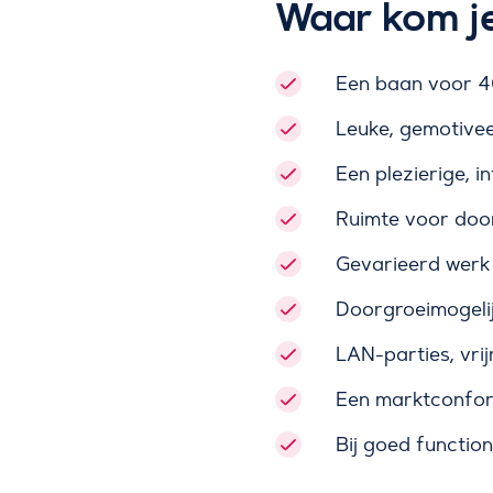
Waar kom j
Een baan voor 40
Leuke, gemotivee
Een plezierige, i
Ruimte voor door
Gevarieerd werk 
Doorgroeimogeli
LAN-parties, vrij
Een marktconform
Bij goed functio