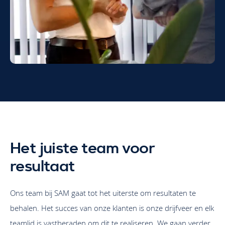
Content creatie en planning
Het juiste team voor
We ontwikkelen boeiende content die aansluit bij je
resultaat
doelgroep en doelstellingen. Dit omvat het maken van
posts, afbeeldingen en video’s die de aandacht trekken.
Ons team bij SAM gaat tot het uiterste om resultaten te
We plannen de content zorgvuldig en zorgen voor
behalen. Het succes van onze klanten is onze drijfveer en elk
consistentie in toon en stijl.
teamlid is vastberaden om dit te realiseren. We gaan verder