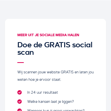
MEER UIT JE SOCIALE MEDIA HALEN
Doe de GRATIS social
scan
Monitoring en analyse
Wij scannen jouw website GRATIS en laten jou
We volgen de prestaties van je sociale media-activiteiten
weten hoe je ervoor staat.
nauwgezet. Door middel van analytische tools meten we
het bereik, de betrokkenheid, conversies en andere
In 24 uur resultaat
relevante KPI’s. Op basis van deze gegevens
Welke kansen laat je liggen?
optimaliseren we voortdurend onze aanpak om de
gewenste resultaten te behalen en te overtreffen.
Wanneer kun jij groei verwachten?