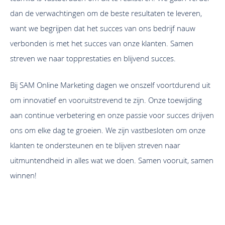
dan de verwachtingen om de beste resultaten te leveren,
want we begrijpen dat het succes van ons bedrijf nauw
verbonden is met het succes van onze klanten. Samen
streven we naar topprestaties en blijvend succes.
Bij SAM Online Marketing dagen we onszelf voortdurend uit
Community beheer en
om innovatief en vooruitstrevend te zijn. Onze toewijding
interactie
aan continue verbetering en onze passie voor succes drijven
ons om elke dag te groeien. We zijn vastbesloten om onze
klanten te ondersteunen en te blijven streven naar
We zorgen voor actief communitybeheer door te
uitmuntendheid in alles wat we doen. Samen vooruit, samen
reageren op opmerkingen, vragen en feedback van je
winnen!
volgers. Dit zorgt voor betrokkenheid en
klanttevredenheid. We streven naar authentieke
interacties en bouwen aan duurzame relaties met je
doelgroep.