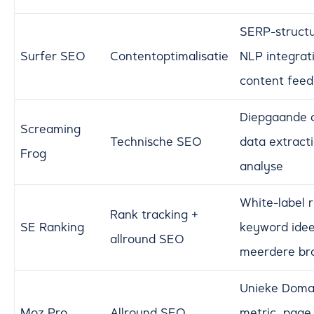
SERP-structu
Surfer SEO
Contentoptimalisatie
NLP integrati
content fee
Diepgaande 
Screaming
Technische SEO
data extract
Frog
analyse
White-label 
Rank tracking +
SE Ranking
keyword idee
allround SEO
meerdere br
Unieke Domai
Moz Pro
Allround SEO
metric, page