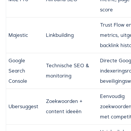
score
Trust Flow en
Majestic
Linkbuilding
metrics, uitg
backlink hist
Google
Directe Goog
Technische SEO &
Search
indexeringsr
monitoring
Console
beveiligings
Eenvoudig
Zoekwoorden +
Ubersuggest
zoekwoorde
content ideeën
met competit