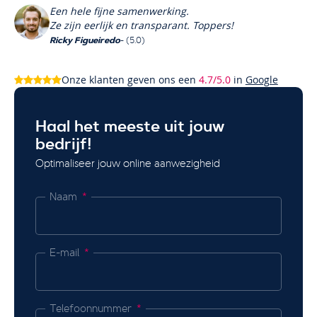
Een hele fijne samenwerking.
Ze zijn eerlijk en transparant. Toppers!
Ricky Figueiredo
- (5.0)
Onze klanten geven ons een
4.7/5.0
in
Google
Haal het meeste uit jouw
bedrijf!
Optimaliseer jouw online aanwezigheid
Naam
E-mail
Telefoonnummer