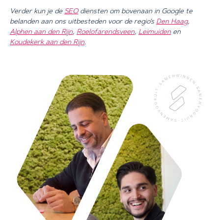
Verder kun je de
SEO
diensten om bovenaan in Google te
belanden aan ons uitbesteden voor de regio’s
Den Haag
,
Alphen aan den Rijn
,
Roelofarendsveen
,
Leimuiden
en
Koudekerk aan den Rijn
.