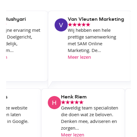
Hushyari
Van Vleuten Marketing
fijne ervaring met
Wij hebben een hele
f. Doelgericht,
prettige samenwerking
delijk,
met SAM Online
am...
Marketing. De...
en
Meer lezen
owers
Henk Riem
M onze website
Geweldig team specialisten
ken en laten
die doen wat ze beloven.
seren in Google.
Denken mee, adviseren en
zorgen...
en
Meer lezen