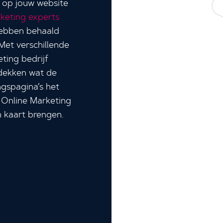
e op jouw website
keting experts
 hebben behaald
Met verschillende
ting bedrijf
tdekken wat de
ngspagina’s het
 Online Marketing
n kaart brengen.