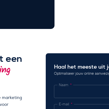
t een
Haal het meeste uit j
ing
Optimaliseer jouw online aanwezi
Naam
e marketing
E-mail
 voor