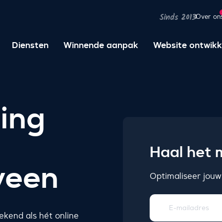
Over on
Sinds 2013
Diensten
Winnende aanpak
Website ontwikk
ing
Haal het m
veen
Optimaliseer jouw
kend als hét online