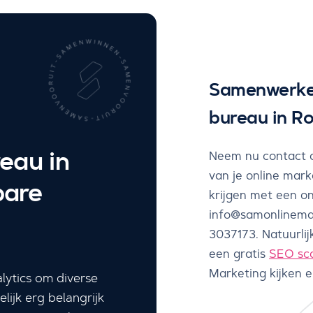
Samenwerken
bureau in R
eau in
Neem nu contact o
van je online mark
bare
krijgen met een on
info@samonlinemar
3037173. Natuurlij
een gratis
SEO sc
Marketing kijken e
lytics om diverse
lijk erg belangrijk