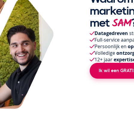
marketi
met
SAM
Datagedreven
st
Full-service aanp
Persoonlijk en
op
Volledige
ontzor
12+ jaar
expertis
Ik wil een GRATI