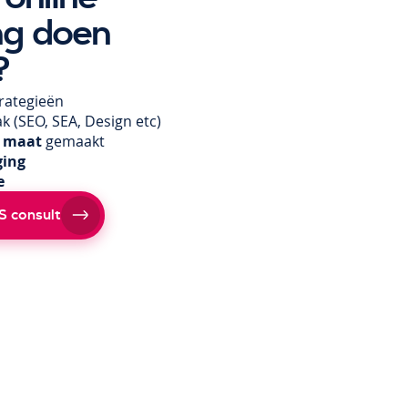
ng doen
?
rategieën
ak
(SEO, SEA, Design etc)
 maat
gemaakt
ging
e
S consult