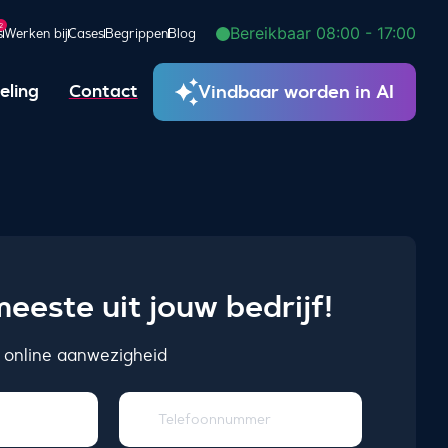
2
Bereikbaar 08:00 - 17:00
s
Werken bij
Cases
Begrippen
Blog
Vindbaar worden in AI
eling
Contact
eeste uit jouw bedrijf!
 online aanwezigheid