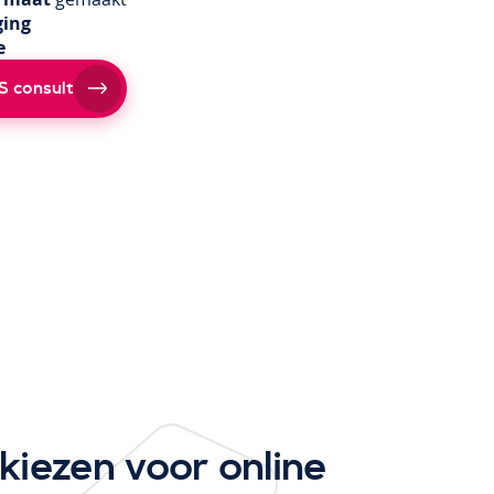
ging
e
S consult
iezen voor online