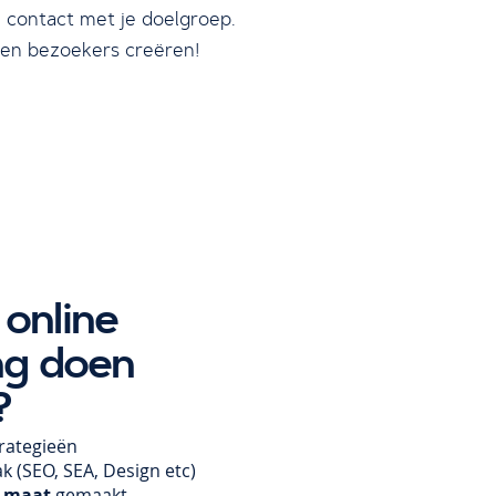
 contact met je doelgroep.
een bezoekers creëren!
online
ng doen
?
rategieën
ak
(SEO, SEA, Design etc)
 maat
gemaakt