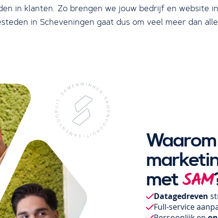
en in klanten. Zo brengen we jouw bedrijf en website in
esteden in Scheveningen gaat dus om veel meer dan all
Waarom 
marketi
met
SAM
Datagedreven
st
Full-service aanp
Persoonlijk en
op