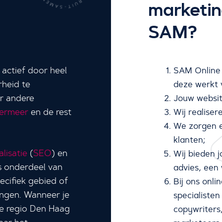
marketin
SAM?
actief door heel
SAM Online 
rheid te
deze werkt 
er andere
Jouw websit
ermeer
en de rest
Wij realiser
We zorgen e
klanten;
lisatie
(
SEO
) en
Wij bieden 
ls onderdeel van
advies, een
ecifiek gebied of
Bij ons onl
ingen. Wanneer je
specialisten
de regio Den Haag
copywriters,