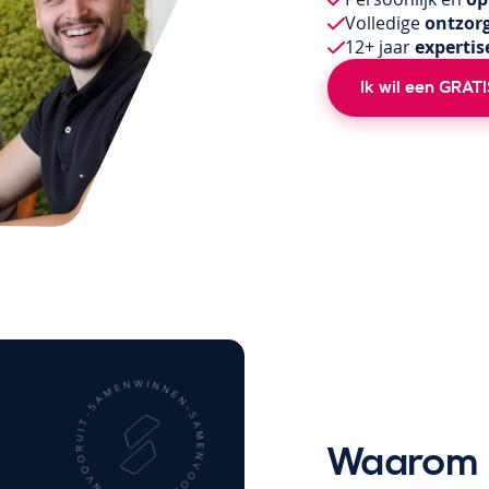
Volledige
ontzor
12+ jaar
expertis
Ik wil een GRATI
Waarom k