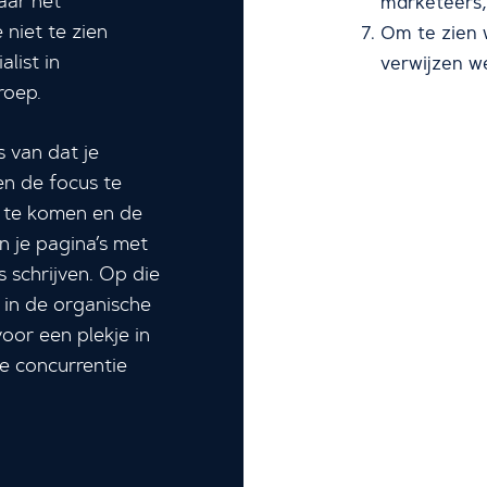
aar het
marketeers,
niet te zien
Om te zien 
alist in
verwijzen we
roep.
s van dat je
en de focus te
 te komen en de
n je pagina’s met
 schrijven. Op die
 in de organische
oor een plekje in
de concurrentie