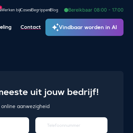
2
Bereikbaar 08:00 - 17:00
s
Werken bij
Cases
Begrippen
Blog
Vindbaar worden in AI
eling
Contact
eeste uit jouw bedrijf!
 online aanwezigheid