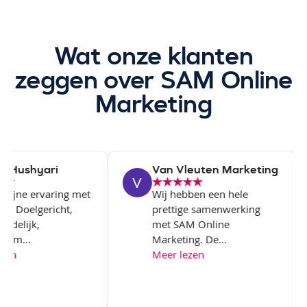
Wat onze klanten
zeggen over SAM Online
Marketing
Hushyari
Van Vleuten Marketing
fijne ervaring met
Wij hebben een hele
f. Doelgericht,
prettige samenwerking
ndelijk,
met SAM Online
am...
Marketing. De...
en
Meer lezen