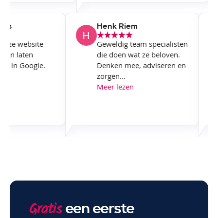
owers
Henk Riem
 onze website
Geweldig team specialisten
ken en laten
die doen wat ze beloven.
eren in Google.
Denken mee, adviseren en
zorgen...
en
Meer lezen
een eerste
Gratis