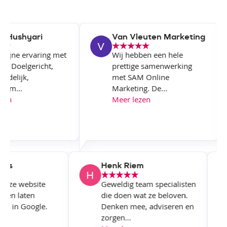
Hushyari
Van Vleuten Marketing
fijne ervaring met
Wij hebben een hele
f. Doelgericht,
prettige samenwerking
delijk,
met SAM Online
am...
Marketing. De...
en
Meer lezen
owers
Henk Riem
M onze website
Geweldig team specialisten
ken en laten
die doen wat ze beloven.
seren in Google.
Denken mee, adviseren en
zorgen...