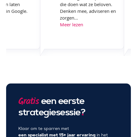
en en laten
die doen wat ze beloven.
eren in Google.
Denken mee, adviseren en
zorgen...
en
Meer lezen
een eerste
Gratis
strategiesessie
?
Klaar om te sparren met
een specialist met 15+ jaar ervaring
in het