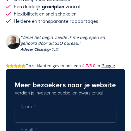
groeiplan
Een duidelijk
vooraf
Flexibiliteit en snel schakelen
Heldere en transparante rapportages
“Vanaf het begin voelde ik me begrepen en
gehoord door dit SEO bureau.”
Adacar Cleaning
- (5.0)
Onze klanten geven ons een
4.7/5.0
in
Google
Meer bezoekers naar je website
Verdien je investering dubbel en dwars terug!
Naam
E-mail