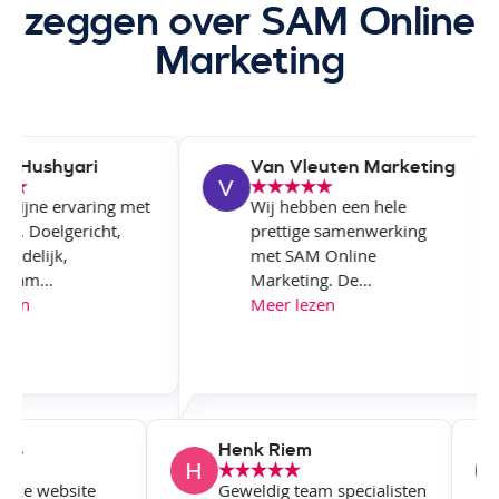
zeggen over SAM Online
Marketing
 Hushyari
Van Vleuten Marketing
 fijne ervaring met
Wij hebben een hele
jf. Doelgericht,
prettige samenwerking
ndelijk,
met SAM Online
am...
Marketing. De...
zen
Meer lezen
wers
Henk Riem
 onze website
Geweldig team specialisten