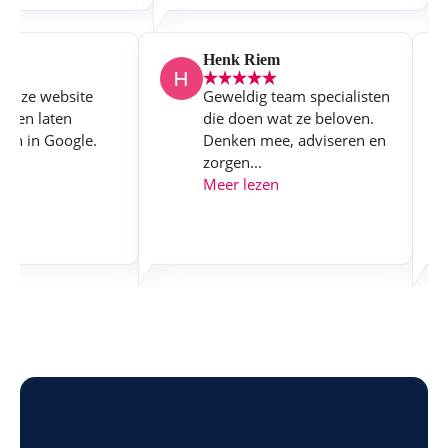
wers
Henk Riem
M onze website
Geweldig team specialisten
ken en laten
die doen wat ze beloven.
seren in Google.
Denken mee, adviseren en
.
zorgen...
zen
Meer lezen