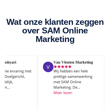
Wat onze klanten zeggen
over SAM Online
Marketing
ushyari
Van Vleuten Marketing
fijne ervaring met
Wij hebben een hele
f. Doelgericht,
prettige samenwerking
delijk,
met SAM Online
m...
Marketing. De...
en
Meer lezen