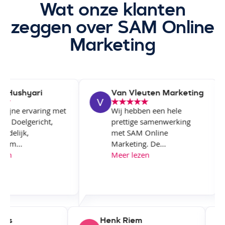
Wat onze klanten
zeggen over SAM Online
Marketing
Hushyari
Van Vleuten Marketing
fijne ervaring met
Wij hebben een hele
f. Doelgericht,
prettige samenwerking
delijk,
met SAM Online
am...
Marketing. De...
en
Meer lezen
owers
Henk Riem