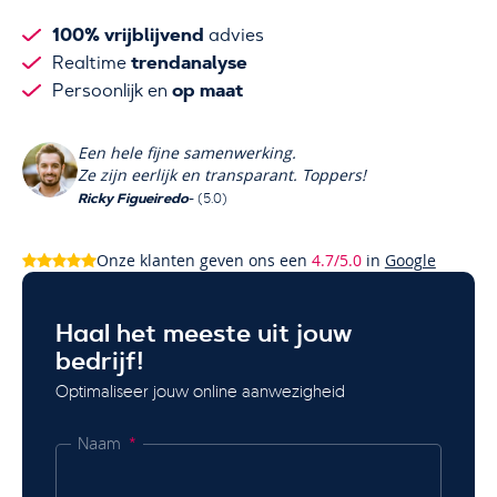
100% vrijblijvend
advies
trendanalyse
Realtime
op maat
Persoonlijk en
Een hele fijne samenwerking.
Ze zijn eerlijk en transparant. Toppers!
Ricky Figueiredo
- (5.0)
Onze klanten geven ons een
4.7/5.0
in
Google
Haal het meeste uit jouw
bedrijf!
Optimaliseer jouw online aanwezigheid
Naam