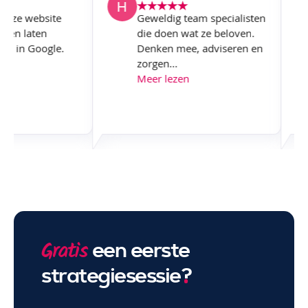
M onze website
Geweldig team specialisten
ken en laten
die doen wat ze beloven.
seren in Google.
Denken mee, adviseren en
zorgen...
en
Meer lezen
een eerste
Gratis
strategiesessie
?