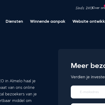
Over on
Sinds 2013
Diensten
Winnende aanpak
Website ontwikk
Meer bezo
Verdien je invest
O in Almelo haal je
aat van ons online
ntal bezoekers van je
etbaar middel om