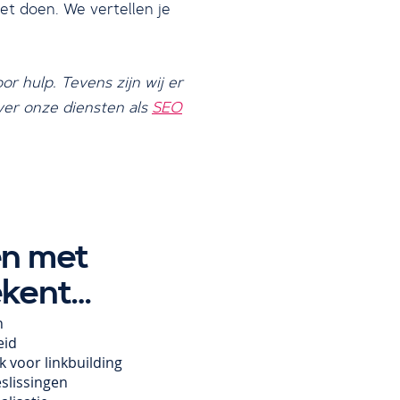
et doen. We vertellen je
r hulp. Tevens zijn wij er
ver onze diensten als
SEO
n met
kent…
n
eid
 voor linkbuilding
slissingen