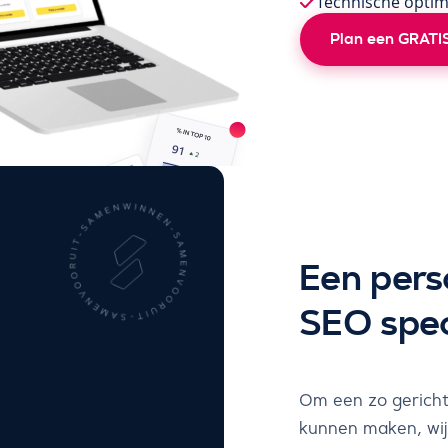
Technische optim
Plan een GRATIS
Een pers
SEO speci
Om een zo gericht
kunnen maken, wijs