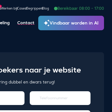
2
Bereikbaar 08:00 - 17:00
s
Werken bij
Cases
Begrippen
Blog
Vindbaar worden in AI
eling
Contact
ekers naar je website
ering dubbel en dwars terug!