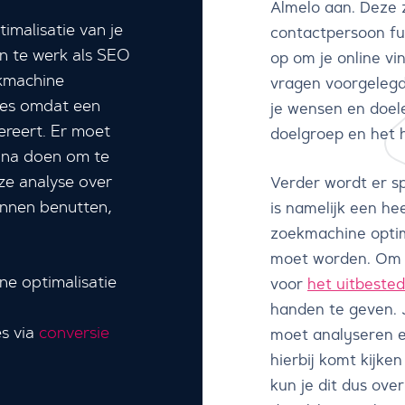
Almelo aan. Deze z
imalisatie van je
contactpersoon fu
en te werk als SEO
op om je online vi
ekmachine
vragen voorgelegd
cces omdat een
je wensen en doel
ereert. Er moet
doelgroep en het 
ina doen om te
ze analyse over
Verder wordt er spe
unnen benutten,
is namelijk een he
zoekmachine optim
moet worden. Om 
e optimalisatie
voor
het uitbested
handen te geven. 
es via
conversie
moet analyseren en
hierbij komt kijken
kun je dit dus ove