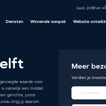
Over on
Sinds 2013
Diensten
Winnende aanpak
Website ontwikk
elft
Meer bezo
Verdien je invest
oegevoegde waarde voor
 is namelijk een middel
een gerichte, juiste
reau krijg jij daarom