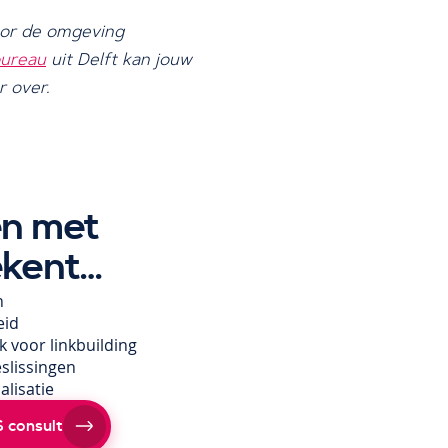
oor de omgeving
ureau
uit Delft kan jouw
r over.
n met
kent…
n
eid
 voor linkbuilding
slissingen
alisatie
 consult