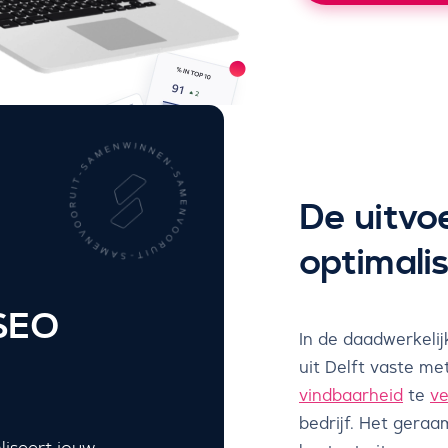
De uitvo
optimalis
 SEO
In de daadwerkeli
uit Delft vaste m
vindbaarheid
te
ve
bedrijf. Het gera