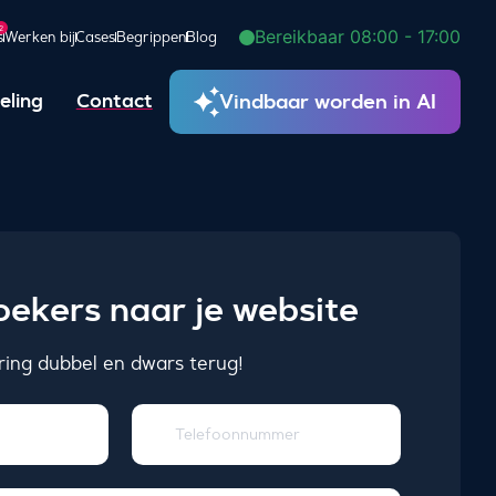
2
Bereikbaar 08:00 - 17:00
s
Werken bij
Cases
Begrippen
Blog
Vindbaar worden in AI
eling
Contact
ekers naar je website
ering dubbel en dwars terug!