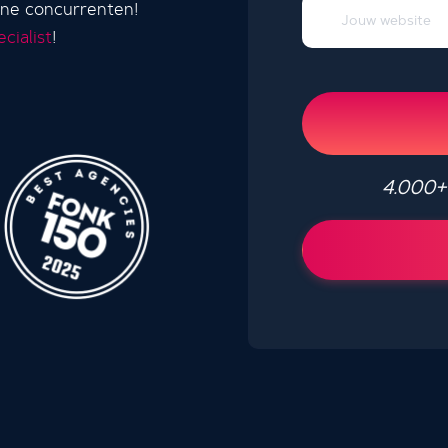
line concurrenten!
cialist
!
4.000+