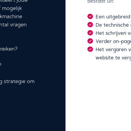
liseert jouw
bestaat uit:
f mogelijk
ekmachine
Een uitgebrei
ntal vragen
De technische o
Het schrijven 
Verder on-page
ereiken?
Het vergaren v
website te verg
?
g strategie om