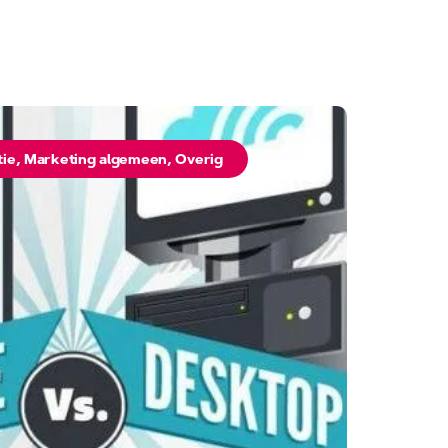
tie
,
Marketing algemeen
,
Overig