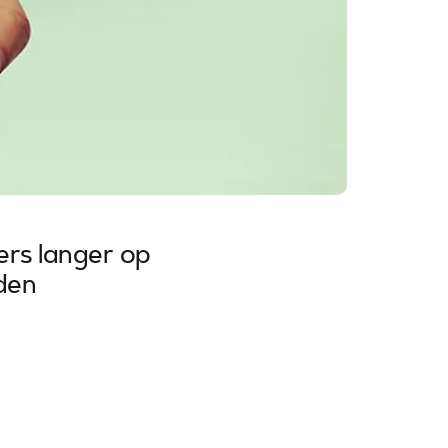
ers langer op
den