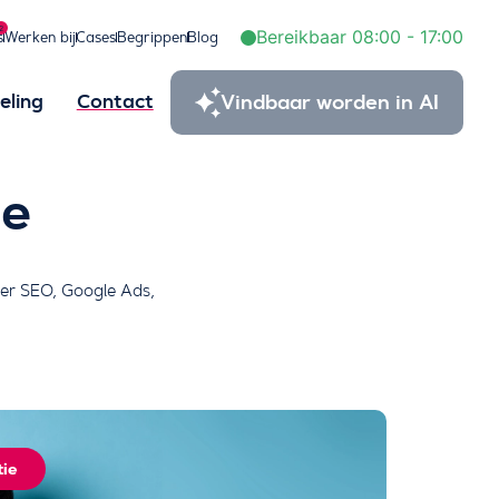
2
Bereikbaar 08:00 - 17:00
s
Werken bij
Cases
Begrippen
Blog
Vindbaar worden in AI
eling
Contact
ie
over SEO, Google Ads,
tie