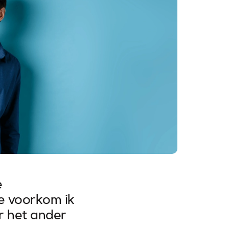
e
oe voorkom ik
r het ander