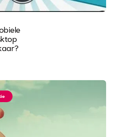
obiele
sktop
kaar?
tie