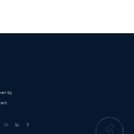
en bij
tact