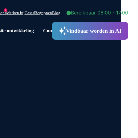
2
Bereikbaar 08:00 - 17:00
 ons
Werken bij
Cases
Begrippen
Blog
Vindbaar worden in AI
ite ontwikkeling
Contact