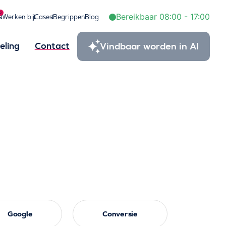
2
Bereikbaar 08:00 - 17:00
s
Werken bij
Cases
Begrippen
Blog
Vindbaar worden in AI
eling
Contact
Google
Conversie