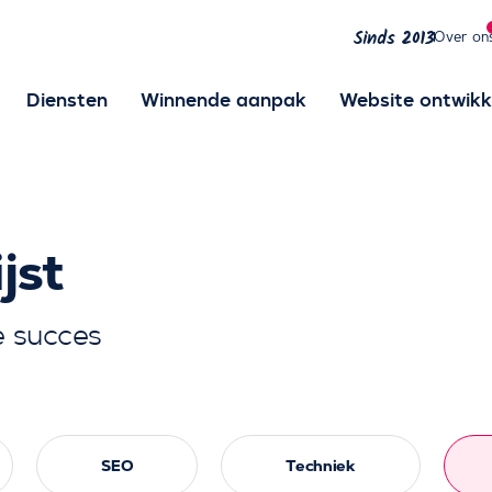
Over on
Sinds 2013
Diensten
Winnende aanpak
Website ontwikk
jst
e succes
SEO
Techniek