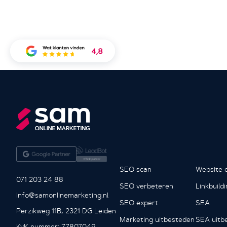
SEO scan
Website o
071 203 24 88
SEO verbeteren
Linkbuild
Info@samonlinemarketing.nl
SEO expert
SEA
Perzikweg 11B, 2321 DG Leiden
Marketing uitbesteden
SEA uitb
KvK nummer: 77807049