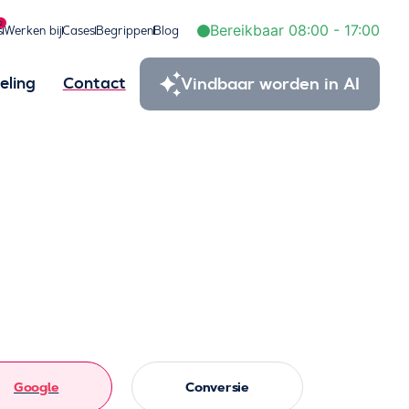
2
Bereikbaar 08:00 - 17:00
s
Werken bij
Cases
Begrippen
Blog
Vindbaar worden in AI
eling
Contact
Google
Conversie