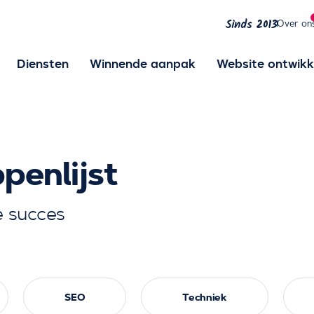
Over on
Sinds 2013
Diensten
Winnende aanpak
Website ontwikk
penlijst
e succes
SEO
Techniek