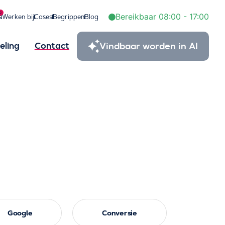
2
Bereikbaar 08:00 - 17:00
s
Werken bij
Cases
Begrippen
Blog
Vindbaar worden in AI
eling
Contact
Google
Conversie