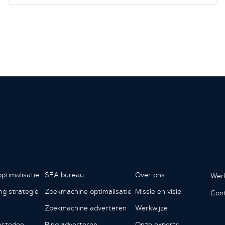
ptimalisatie
SEA bureau
Over ons
Werk
ing strategie
Zoekmachine optimalisatie
Missie en visie
Con
Zoekmachine adverteren
Werkwijze
esteden
Bing adverteren
Onze experts