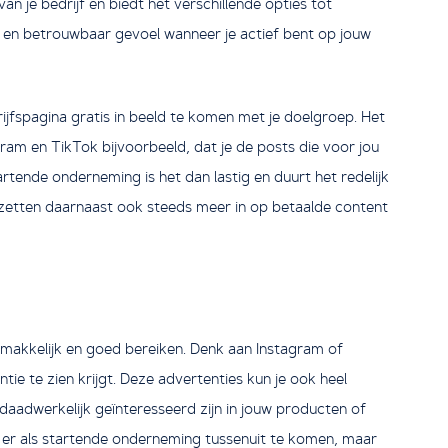
 je bedrijf en biedt het verschillende opties tot
d en betrouwbaar gevoel wanneer je actief bent op jouw
jfspagina gratis in beeld te komen met je doelgroep. Het
ram en TikTok bijvoorbeeld, dat je de posts die voor jou
artende onderneming is het dan lastig en duurt het redelijk
 zetten daarnaast ook steeds meer in op betaalde content
makkelijk en goed bereiken. Denk aan Instagram of
ie te zien krijgt. Deze advertenties kun je ook heel
e daadwerkelijk geïnteresseerd zijn in jouw producten of
m er als startende onderneming tussenuit te komen, maar