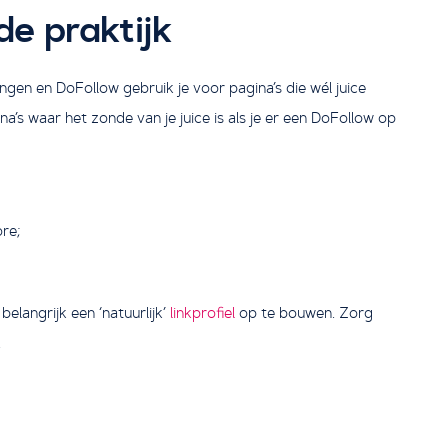
de praktijk
gen en DoFollow gebruik je voor pagina’s die wél juice
’s waar het zonde van je juice is als je er een DoFollow op
ore;
elangrijk een ‘natuurlijk’
linkprofiel
op te bouwen. Zorg
.