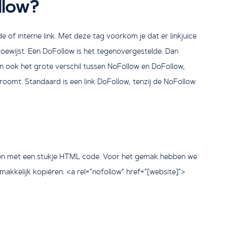
llow?
of interne link. Met deze tag voorkom je dat er linkjuice
oewijst. Een DoFollow is het tegenovergestelde. Dan
dan ook het grote verschil tussen NoFollow en DoFollow,
oomt. Standaard is een link DoFollow, tenzij de NoFollow
oen met een stukje HTML code. Voor het gemak hebben we
kkelijk kopiëren. <a rel=”nofollow” href=”[website]”>