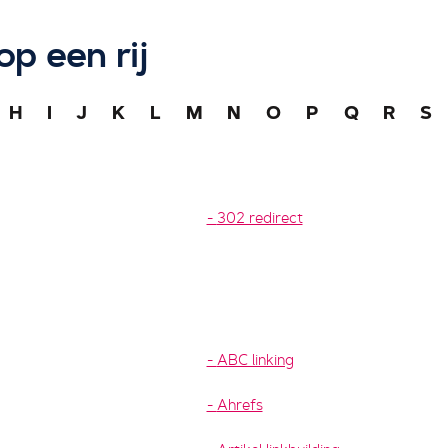
op een rij
H
I
J
K
L
M
N
O
P
Q
R
S
302 redirect
ABC linking
Ahrefs