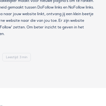
makkelijker maakt voor nieuwe pagina’s om te ranken.
cheid gemaakt tussen DoFollow links en NoFollow links.
a naar jouw website linkt, ontvang jij een klein beetje
ne website naar die van jou toe. Er zijn website
oFollow’ zetten. Om beter inzicht te geven in het
en.
Leestijd: 3 min