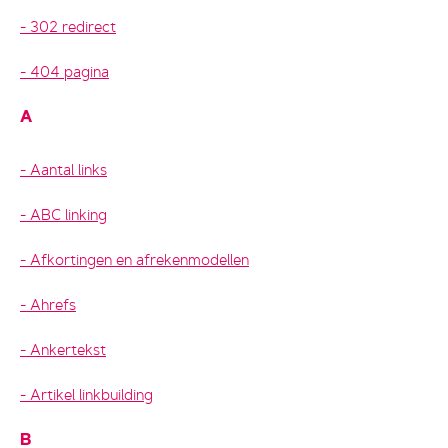
302 redirect
404 pagina
A
Aantal links
ABC linking
Afkortingen en afrekenmodellen
Ahrefs
Ankertekst
Artikel linkbuilding
B