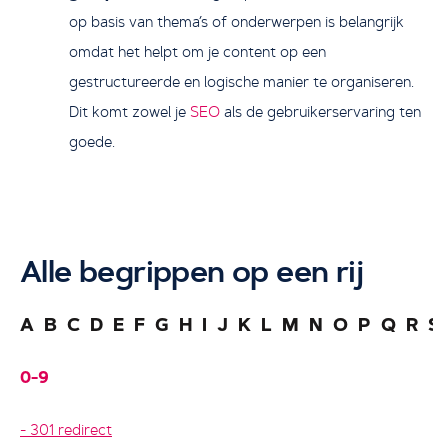
op basis van thema’s of onderwerpen is belangrijk
omdat het helpt om je content op een
gestructureerde en logische manier te organiseren.
Dit komt zowel je
SEO
als de gebruikerservaring ten
goede.
Alle begrippen op een rij
A
B
C
D
E
F
G
H
I
J
K
L
M
N
O
P
Q
R
S
0-9
301 redirect