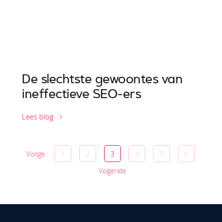
De slechtste gewoontes van
ineffectieve SEO-ers
Lees blog
Vorige
1
2
3
4
5
6
Volgende