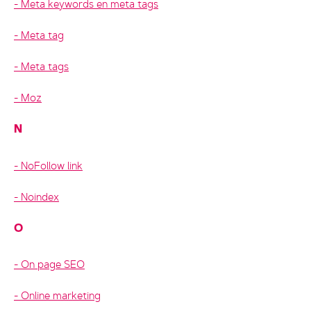
Meta keywords en meta tags
Meta tag
Meta tags
Moz
N
NoFollow link
Noindex
O
On page SEO
Online marketing