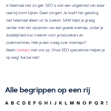
is helemaal niet zo gek. SEO is ook een uitgebreid van waar
veel bij komt kijken. Geen zorgen! Je hoeft het gelukkig
niet helemaal alleen uit te zoeken. SAM helpt je graag
verder met het opzetten van een goede sitemap, zodat je
duidelijkheid kun creëren voor je bezoekers en
zoekmachines. Heb je een vraag over sitemaps?
Neem
contact
met ons op. Onze SEO specialisten helpen je
op weg! Aarzel niet!
Alle begrippen op een rij
A
B
C
D
E
F
G
H
I
J
K
L
M
N
O
P
Q
R
S