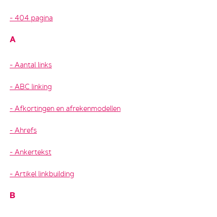
404 pagina
A
Aantal links
ABC linking
Afkortingen en afrekenmodellen
Ahrefs
Ankertekst
Artikel linkbuilding
B