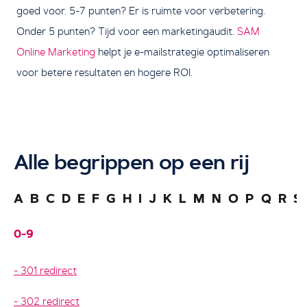
goed voor. 5-7 punten? Er is ruimte voor verbetering.
Onder 5 punten? Tijd voor een marketingaudit.
SAM
Online Marketing
helpt je e-mailstrategie optimaliseren
voor betere resultaten en hogere ROI.
Alle begrippen op een rij
A
B
C
D
E
F
G
H
I
J
K
L
M
N
O
P
Q
R
S
0-9
301 redirect
302 redirect