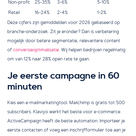
Non-profit
25-35%
3-6%
5-10%
Retail
16-24%
2-4%
1-2%
Deze cijfers zijn gemiddelden voor 2026 gebaseerd op
branche-onderzoek. Zit je eronder? Dan is verbetering
mogelijk door betere segmentatie, relevantere content
of
conversieoptimalisatie
. Wij helpen bedrijven regelmatig
om van 12% naar 28% open rate te gaan.
Je eerste campagne in 60
minuten
Kies een e-mailmarketingtool. Mailchimp is gratis tot 500
subscribers. Klaviyo werkt het beste voor e-commerce.
ActiveCampaign heeft de beste automation. Importeer je
eerste contacten of voeg een inschrijfformulier toe aan je