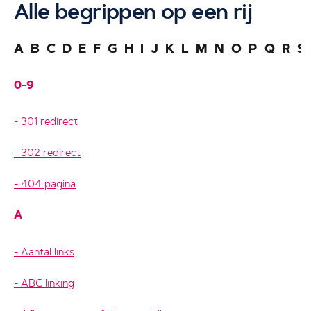
Alle begrippen op een rij
A
B
C
D
E
F
G
H
I
J
K
L
M
N
O
P
Q
R
S
0-9
301 redirect
302 redirect
404 pagina
A
Aantal links
ABC linking