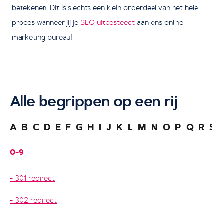
betekenen. Dit is slechts een klein onderdeel van het hele
proces wanneer jij je
SEO uitbesteedt
aan ons online
marketing bureau!
Alle begrippen op een rij
A
B
C
D
E
F
G
H
I
J
K
L
M
N
O
P
Q
R
S
0-9
301 redirect
302 redirect