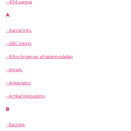
404 pagina
A
Aantal links
ABC linking
Afkortingen en afrekenmodellen
Ahrefs
Ankertekst
Artikel linkbuilding
B
Backlink