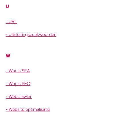
U
URL
Uitsluitingszoekwoorden
W
Wat is SEA
Wat is SEO
Webcrawler
Website optimalisatie