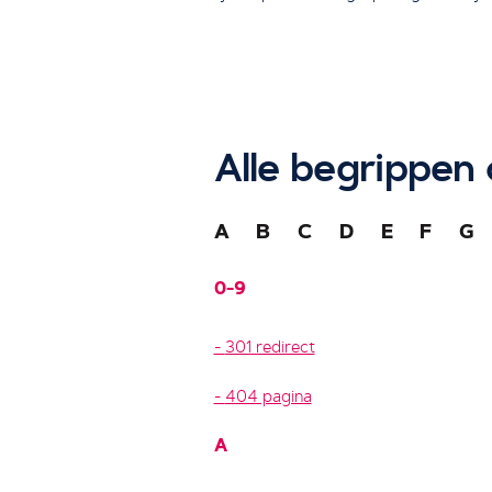
Alle begrippen 
A
B
C
D
E
F
G
0-9
301 redirect
404 pagina
A