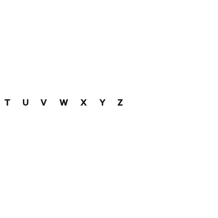
T
U
V
W
X
Y
Z