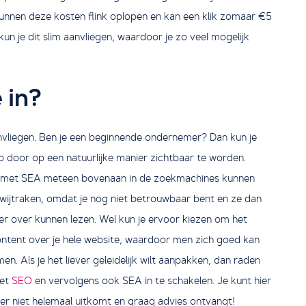
nnen deze kosten flink oplopen en kan een klik zomaar €5
kun je dit slim aanvliegen, waardoor je zo veel mogelijk
!
 in?
nvliegen. Ben je een beginnende ondernemer? Dan kun je
p door op een natuurlijke manier zichtbaar te worden.
n met SEA meteen bovenaan in de zoekmachines kunnen
 kwijtraken, omdat je nog niet betrouwbaar bent en ze dan
eer over kunnen lezen. Wel kun je ervoor kiezen om het
content over je hele website, waardoor men zich goed kan
 Als je het liever geleidelijk wilt aanpakken, dan raden
met
SEO
en vervolgens ook SEA in te schakelen. Je kunt hier
e er niet helemaal uitkomt en graag advies ontvangt!