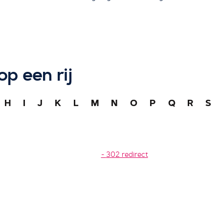
op een rij
H
I
J
K
L
M
N
O
P
Q
R
S
302 redirect