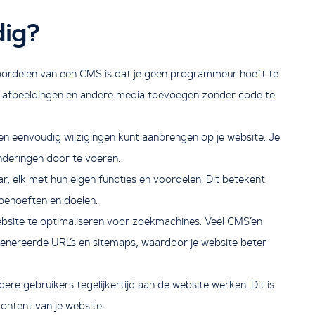
ig?
voordelen van een CMS is dat je geen programmeur hoeft te
t, afbeeldingen en andere media toevoegen zonder code te
en eenvoudig wijzigingen kunt aanbrengen op je website. Je
nderingen door te voeren.
aar, elk met hun eigen functies en voordelen. Dit betekent
 behoeften en doelen.
site te optimaliseren voor zoekmachines. Veel CMS’en
nereerde URL’s en sitemaps, waardoor je website beter
 gebruikers tegelijkertijd aan de website werken. Dit is
ontent van je website.