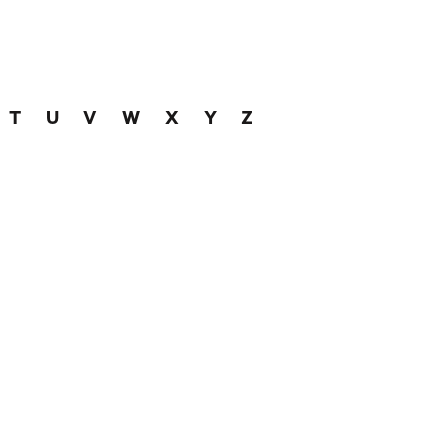
T
U
V
W
X
Y
Z