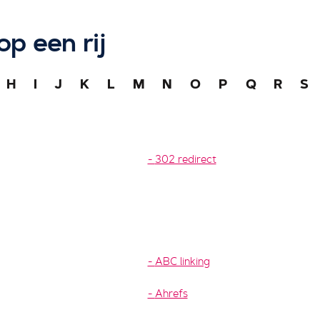
op een rij
H
I
J
K
L
M
N
O
P
Q
R
S
302 redirect
ABC linking
Ahrefs