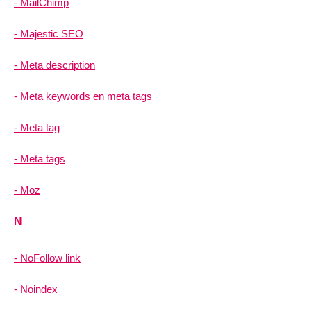
MailChimp
Majestic SEO
Meta description
Meta keywords en meta tags
Meta tag
Meta tags
Moz
N
NoFollow link
Noindex