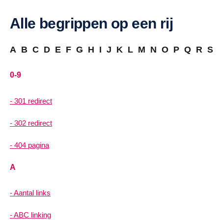
Alle begrippen op een rij
A
B
C
D
E
F
G
H
I
J
K
L
M
N
O
P
Q
R
S
0-9
301 redirect
302 redirect
404 pagina
A
Aantal links
ABC linking