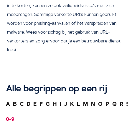
in te korten, kunnen ze ook veiligheidsrisico’s met zich
meebrengen. Sommige verkorte URL’s kunnen gebruikt
worden voor phishing-aanvallen of het verspreiden van
malware. Wees voorzichtig bij het gebruik van URL-
verkorters en zorg ervoor dat je een betrouwbare dienst
kiest.
Alle begrippen op een rij
A
B
C
D
E
F
G
H
I
J
K
L
M
N
O
P
Q
R
S
0-9