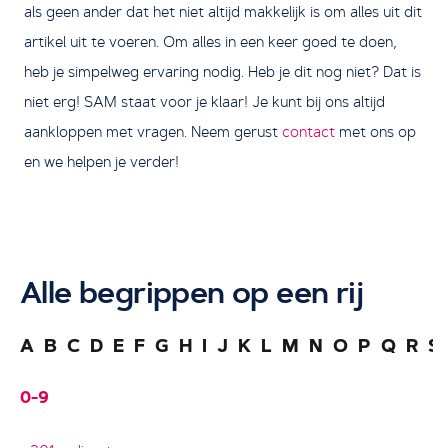
als geen ander dat het niet altijd makkelijk is om alles uit dit
artikel uit te voeren. Om alles in een keer goed te doen,
heb je simpelweg ervaring nodig. Heb je dit nog niet? Dat is
niet erg! SAM staat voor je klaar! Je kunt bij ons altijd
aankloppen met vragen. Neem gerust
contact
met ons op
en we helpen je verder!
Alle begrippen op een rij
A
B
C
D
E
F
G
H
I
J
K
L
M
N
O
P
Q
R
S
0-9